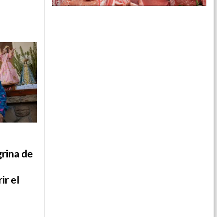
rina de
ir el