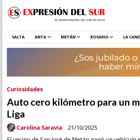
SALTA
ANTA
METÁN
ROSARIO
LA CAND
Curiosidades
Auto cero kilómetro para un m
Liga
Carolina Saravia
21/10/2025
El vecino de San José de Metán ganó un vehículo 