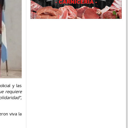
licial y las
ue requiere
olidaridad”
,
ron viva la