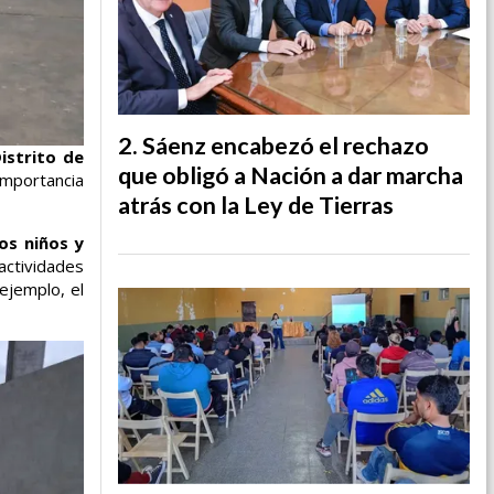
Sáenz encabezó el rechazo
istrito de
que obligó a Nación a dar marcha
importancia
atrás con la Ley de Tierras
os niños y
actividades
 ejemplo, el