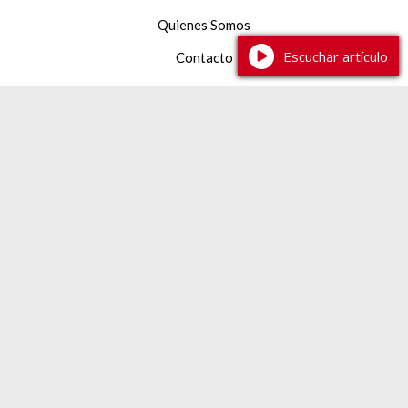
Quienes Somos
Escuchar artículo
Contacto
Facebook
YouTube
Instagram
TikTok
387 2 233444
expresiondelsur@gmail.com