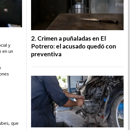
Crimen a puñaladas en El
cial y
Potrero: el acusado quedó con
n en un
preventiva
y
iones
lubes, que