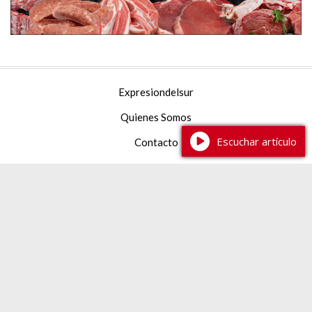
Expresiondelsur
Quienes Somos
Escuchar artículo
Contacto
Facebook
YouTube
Instagram
TikTok
387 2 233444
expresiondelsur@gmail.com