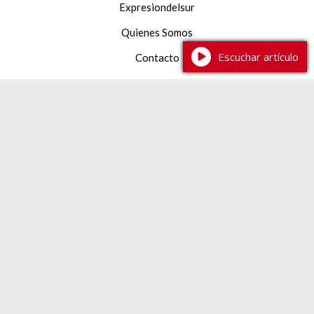
Expresiondelsur
Quienes Somos
Escuchar artículo
Contacto
Facebook
YouTube
Instagram
TikTok
387 2 233444
expresiondelsur@gmail.com