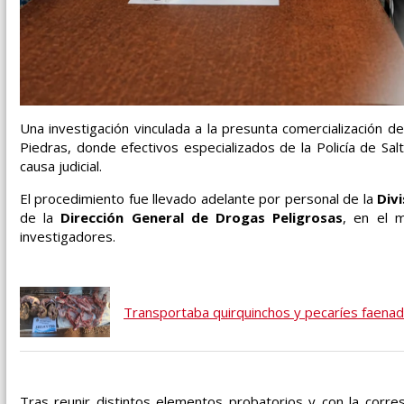
Una investigación vinculada a la presunta comercialización d
Piedras, donde efectivos especializados de la Policía de Sa
causa judicial.
El procedimiento fue llevado adelante por personal de la
Div
de la
Dirección General de Drogas Peligrosas
, en el m
investigadores.
Transportaba quirquinchos y pecaríes faenado
Tras reunir distintos elementos probatorios y con la corres