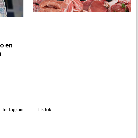
do en
n
Instagram
TikTok