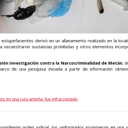
e estupefacientes derivó en un allanamiento realizado en la local
lta secuestraron sustancias prohibidas y otros elementos incorp
isión Investigación contra la Narcocriminalidad de Metán
, 
arco de una pesquisa iniciada a partir de información obten
s en una ruta anteña: fue infraccionado
pondiente orden judicial, los uniformados irrumpieron en una v