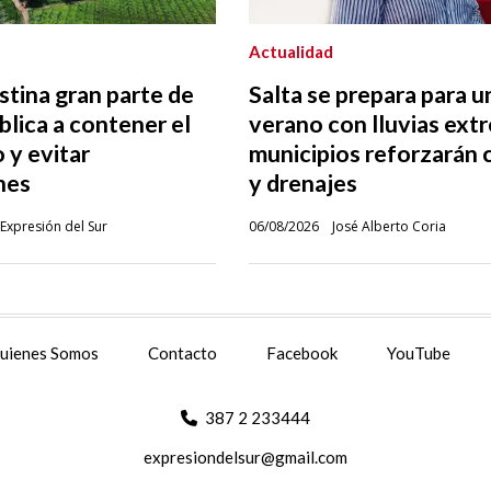
Actualidad
stina gran parte de
Salta se prepara para u
blica a contener el
verano con lluvias ext
 y evitar
municipios reforzarán 
nes
y drenajes
Expresión del Sur
06/08/2026
José Alberto Coria
uienes Somos
Contacto
Facebook
YouTube
387 2 233444
expresiondelsur@gmail.com