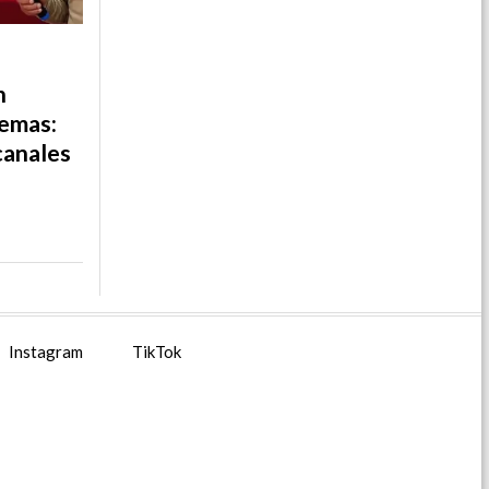
n
remas:
canales
Instagram
TikTok