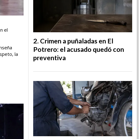
n el
Crimen a puñaladas en El
enseña
Potrero: el acusado quedó con
speto, la
preventiva