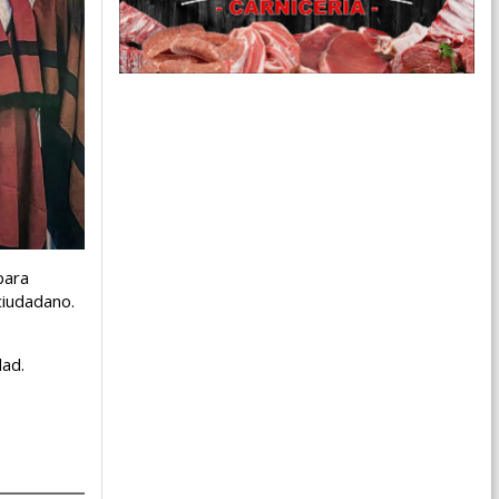
para
ciudadano.
dad.