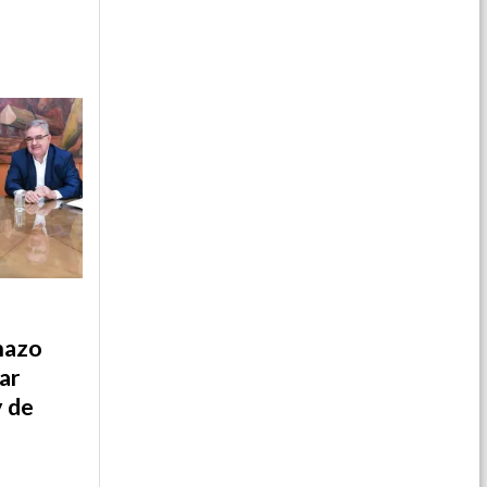
hazo
ar
y de