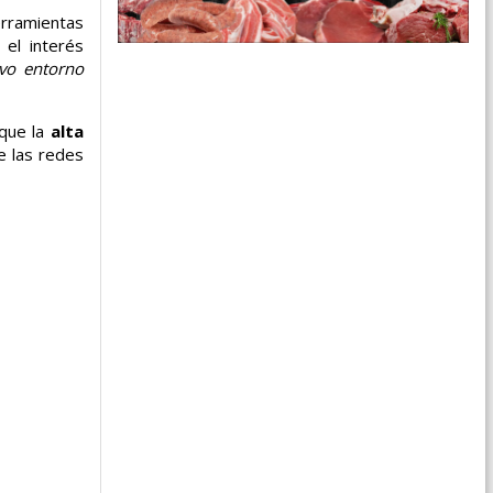
erramientas
 el interés
evo entorno
 que la
alta
e las redes