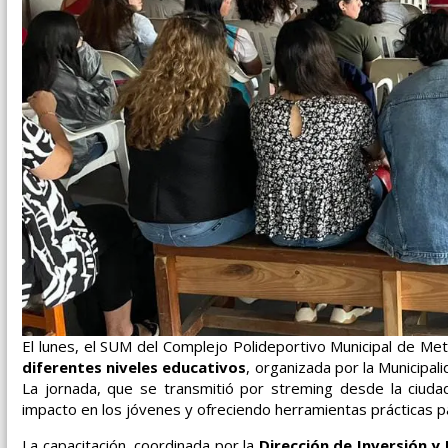
El lunes, el SUM del Complejo Polideportivo Municipal de M
diferentes niveles educativos
, organizada por la Municipal
La jornada, que se transmitió por streming desde la ciuda
impacto en los jóvenes y ofreciendo herramientas prácticas pa
La capacitación, coordinada por la
Dirección de Inversión y