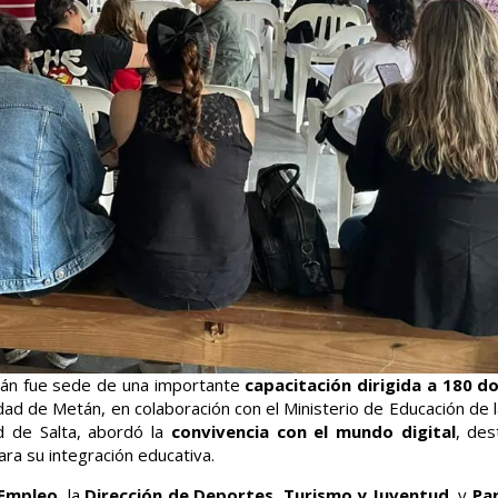
etán fue sede de una importante
capacitación dirigida a 180 d
idad de Metán, en colaboración con el Ministerio de Educación de l
d de Salta, abordó la
convivencia con el mundo digital
, des
ra su integración educativa.
 Empleo
, la
Dirección de Deportes, Turismo y Juventud
, y
Par