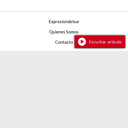
Expresiondelsur
Quienes Somos
Escuchar artículo
Contacto
Facebook
YouTube
Instagram
TikTok
387 2 233444
expresiondelsur@gmail.com