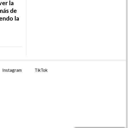
ver la
más de
iendo la
Instagram
TikTok