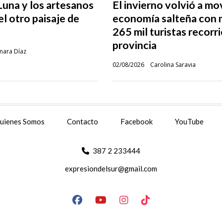
una y los artesanos
El invierno volvió a mo
l otro paisaje de
economía salteña con 
265 mil turistas recorr
provincia
mara Díaz
02/08/2026
Carolina Saravia
uienes Somos
Contacto
Facebook
YouTube
387 2 233444
expresiondelsur@gmail.com