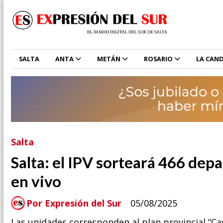
SALTA
ANTA
METÁN
ROSARIO
LA CAND
Salta
Salta: el IPV sorteará 466 dep
en vivo
Por Expresión del Sur
05/08/2025
Las unidades corresponden al plan provincial “Ca