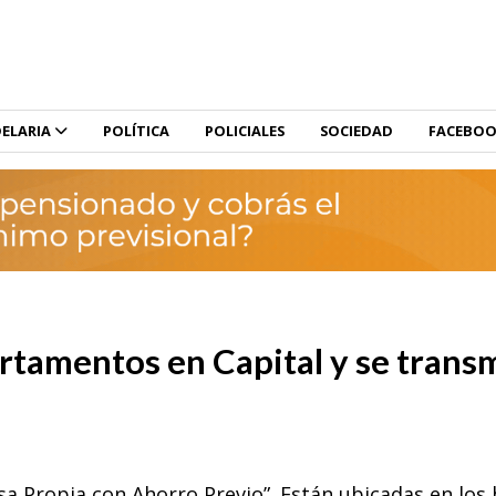
ELARIA
POLÍTICA
POLICIALES
SOCIEDAD
FACEBO
artamentos en Capital y se transm
sa Propia con Ahorro Previo”. Están ubicadas en los 