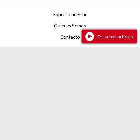
Expresiondelsur
Quienes Somos
Escuchar artículo
Contacto
Facebook
YouTube
Instagram
TikTok
387 2 233444
expresiondelsur@gmail.com