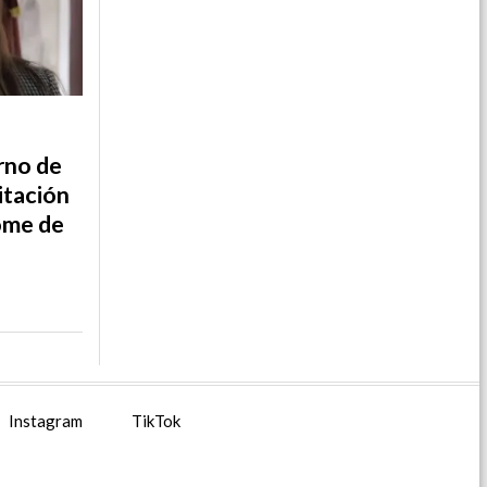
rno de
itación
rome de
Instagram
TikTok