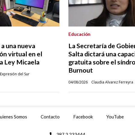
Educación
a una nueva
La Secretaría de Gobie
ón virtual en el
Salta dictará una capac
la Ley Micaela
gratuita sobre el sínd
Burnout
Expresión del Sur
04/08/2026
Claudia Alvarez Ferreyra
uienes Somos
Contacto
Facebook
YouTube
387 2 233444