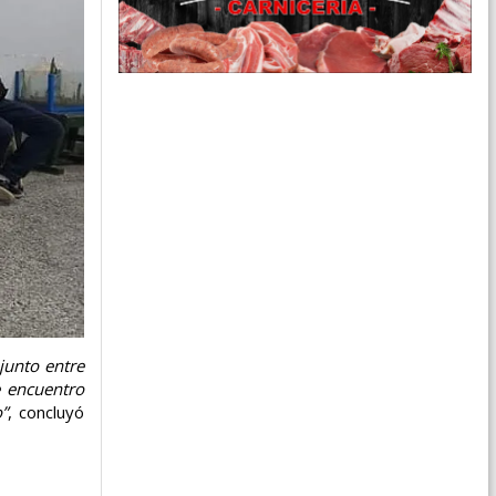
njunto entre
e encuentro
o”
, concluyó