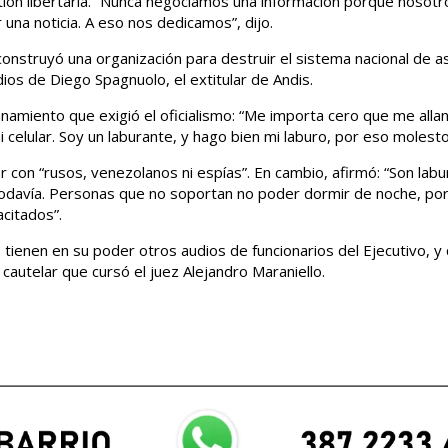
tión libertaria. “Nunca negociamos una información porque nosotr
 una noticia. A eso nos dedicamos”, dijo.
nstruyó una organización para destruir el sistema nacional de as
dios de Diego Spagnuolo, el extitular de Andis.
lanamiento que exigió el oficialismo: “Me importa cero que me alla
celular. Soy un laburante, y hago bien mi laburo, por eso molesto
r con “rusos, venezolanos ni espías”. En cambio, afirmó: “Son labu
todavía. Personas que no soportan no poder dormir de noche, por
citados”.
 tienen en su poder otros audios de funcionarios del Ejecutivo, y
a cautelar que cursó el juez Alejandro Maraniello.