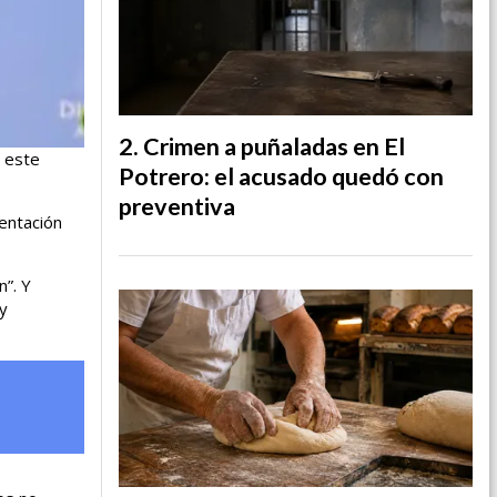
Crimen a puñaladas en El
n este
Potrero: el acusado quedó con
preventiva
sentación
n”. Y
y