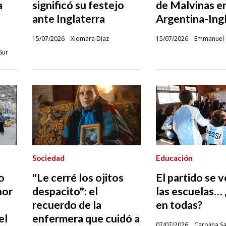
a
significó su festejo
de Malvinas e
ante Inglaterra
Argentina-Ing
15/07/2026
Xiomara Díaz
15/07/2026
Emmanuel 
Sur
Sociedad
Educación
o
"Le cerré los ojitos
El partido se v
nor
despacito": el
las escuelas…
recuerdo de la
en todas?
el
enfermera que cuidó a
07/07/2026
Carolina S