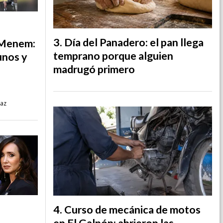
Día del Panadero: el pan llega
s Menem:
temprano porque alguien
unos y
madrugó primero
íaz
Curso de mecánica de motos
en El Galpón: abrieron las