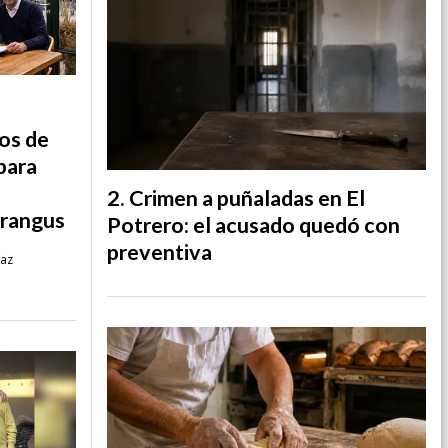
os de
para
Crimen a puñaladas en El
Brangus
Potrero: el acusado quedó con
preventiva
íaz