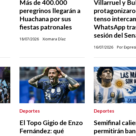
Más de 400.000
Villarruel y Bu
peregrinos llegarán a
protagonizaro
Huachana por sus
tenso interca
fiestas patronales
WhatsApp tras
sesión del Se
18/07/2026
Xiomara Díaz
16/07/2026
Por Expres
Deportes
Deportes
El Topo Gigio de Enzo
Semifinal cali
e
Fernández: qué
permitirán ba