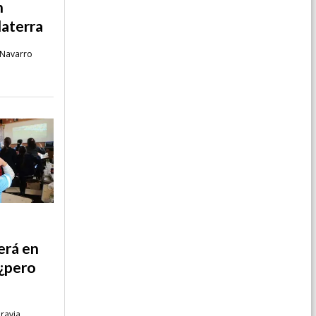
n
laterra
Navarro
erá en
 ¿pero
aravia