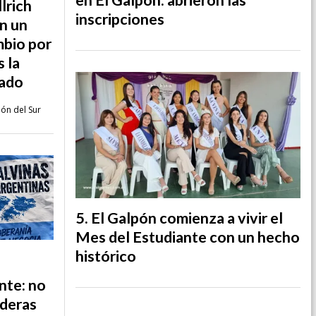
llrich
inscripciones
n un
mbio por
 la
nado
ión del Sur
El Galpón comienza a vivir el
Mes del Estudiante con un hecho
histórico
ente: no
nderas