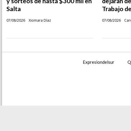
y sorteos de hasta $300 mil en
dejarán de
Salta
Trabajo d
07/08/2026
Xiomara Díaz
07/08/2026
Caro
Expresiondelsur
Q