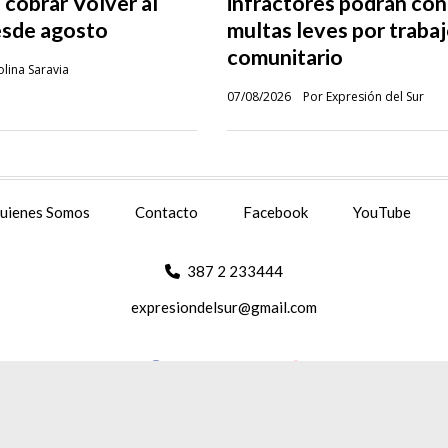
 cobrar Volver al
infractores podrán co
esde agosto
multas leves por traba
comunitario
lina Saravia
07/08/2026
Por Expresión del Sur
uienes Somos
Contacto
Facebook
YouTube
387 2 233444
expresiondelsur@gmail.com