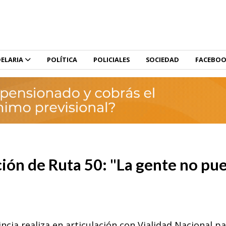
ELARIA
POLÍTICA
POLICIALES
SOCIEDAD
FACEBO
ción de Ruta 50: "La gente no pu
ncia realiza en articulación con Vialidad Nacional p