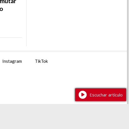
nmutar
jo
Instagram
TikTok
Escuchar artículo