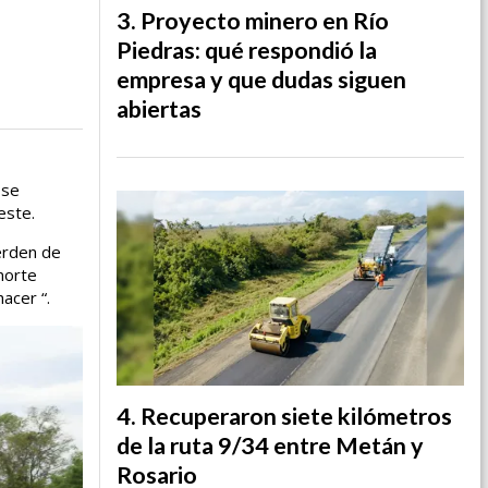
Proyecto minero en Río
Piedras: qué respondió la
empresa y que dudas siguen
abiertas
 se
este.
erden de
norte
acer “.
Recuperaron siete kilómetros
de la ruta 9/34 entre Metán y
Rosario