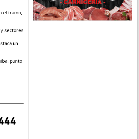
o el tramo,
 y sectores
estaca un
uiba, punto