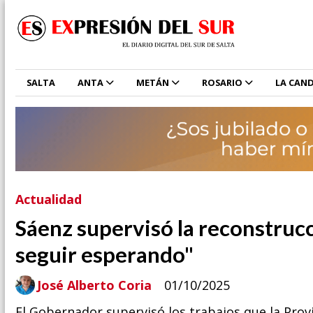
SALTA
ANTA
METÁN
ROSARIO
LA CAND
Actualidad
Sáenz supervisó la reconstruc
seguir esperando"
José Alberto Coria
01/10/2025
El Gobernador supervisó los trabajos que la Provi