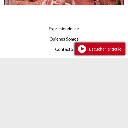
Expresiondelsur
Quienes Somos
Escuchar artículo
Contacto
Facebook
YouTube
Instagram
TikTok
387 2 233444
expresiondelsur@gmail.com