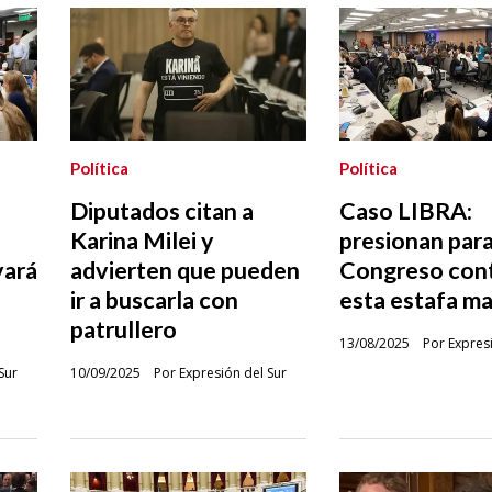
Política
Política
Diputados citan a
Caso LIBRA:
Karina Milei y
presionan para
vará
advierten que pueden
Congreso con
ir a buscarla con
esta estafa ma
patrullero
13/08/2025
Por Expres
Sur
10/09/2025
Por Expresión del Sur