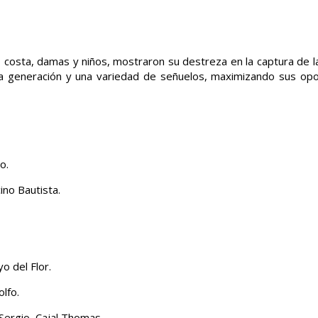
k, costa, damas y niños, mostraron su destreza en la captura de l
ima generación y una variedad de señuelos, maximizando sus op
o.
ino Bautista.
 del Flor.
lfo.
Sergio, Cajal Thomas.