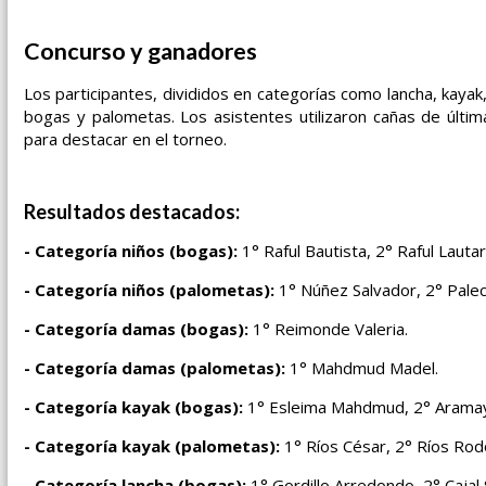
Concurso y ganadores
Los participantes, divididos en categorías como lancha, kaya
bogas y palometas. Los asistentes utilizaron cañas de últ
para destacar en el torneo.
Resultados destacados:
- Categoría niños (bogas):
1° Raful Bautista, 2° Raful Lautar
- Categoría niños (palometas):
1° Núñez Salvador, 2° Palec
- Categoría damas (bogas):
1° Reimonde Valeria.
- Categoría damas (palometas):
1° Mahdmud Madel.
- Categoría kayak (bogas):
1° Esleima Mahdmud, 2° Aramayo
- Categoría kayak (palometas):
1° Ríos César, 2° Ríos Rodo
- Categoría lancha (bogas):
1° Gordillo Arredondo, 2° Cajal 