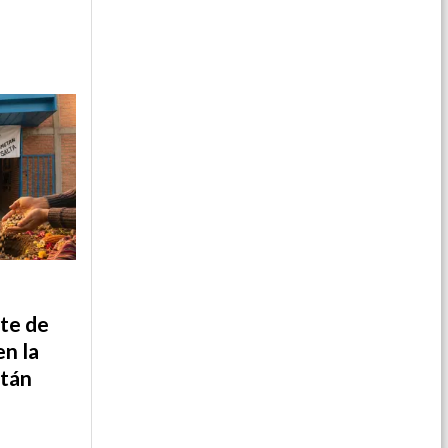
te de
en la
tán