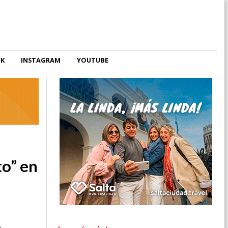
OK
INSTAGRAM
YOUTUBE
o” en
o