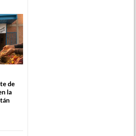
te de
en la
tán