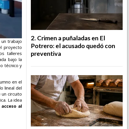
Crimen a puñaladas en El
 un trabajo
Potrero: el acusado quedó con
el proyecto
preventiva
s talleres
ada bajo la
o técnico y
lumno en el
o lineal del
 un circuito
ca. La idea
 acceso al