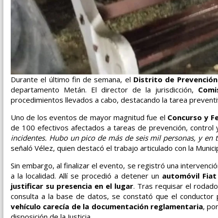
Durante el último fin de semana, el
Distrito de Prevenció
departamento Metán. El director de la jurisdicción,
Comis
procedimientos llevados a cabo, destacando la tarea preventiva
Uno de los eventos de mayor magnitud fue el
Concurso y Fe
de 100 efectivos afectados a tareas de prevención, control y 
incidentes. Hubo un pico de más de seis mil personas, y en to
señaló Vélez, quien destacó el trabajo articulado con la Munici
Sin embargo, al finalizar el evento, se registró una intervenci
a la localidad. Allí se procedió a detener un
automóvil Fiat
justificar su presencia en el lugar
. Tras requisar el rodad
consulta a la base de datos, se constató que el conducto
vehículo carecía de la documentación reglamentaria
, po
disposición de la Justicia.