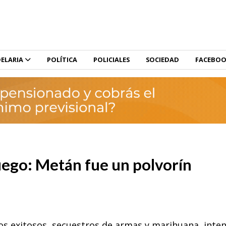
ELARIA
POLÍTICA
POLICIALES
SOCIEDAD
FACEBO
fuego: Metán fue un polvorín
vos exitosos, secuestros de armas y marihuana, inte