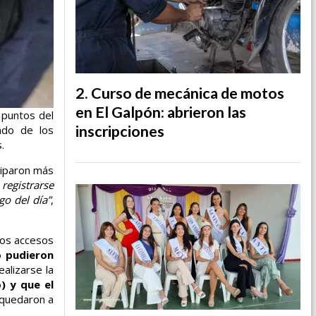
Curso de mecánica de motos
en El Galpón: abrieron las
 puntos del
inscripciones
lado de los
.
ciparon más
registrarse
go del día”
,
 los accesos
o pudieron
alizarse la
) y que el
 quedaron a