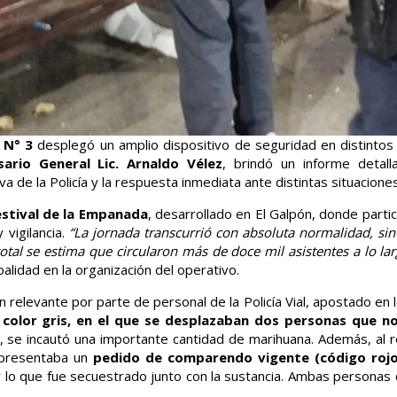
n N° 3
desplegó un amplio dispositivo de seguridad en distintos
ario General Lic. Arnaldo Vélez
, brindó un informe detal
 de la Policía y la respuesta inmediata ante distintas situaciones
stival de la Empanada
, desarrollado en El Galpón, donde parti
vigilancia.
“La jornada transcurrió con absoluta normalidad, sin 
tal se estima que circularon más de doce mil asistentes a lo lar
palidad en la organización del operativo.
ón relevante por parte de personal de la Policía Vial, apostado en
 color gris, en el que se desplazaban dos personas que n
o, se incautó una importante cantidad de marihuana. Además, al re
r presentaba un
pedido de comparendo vigente (código rojo
r lo que fue secuestrado junto con la sustancia. Ambas personas