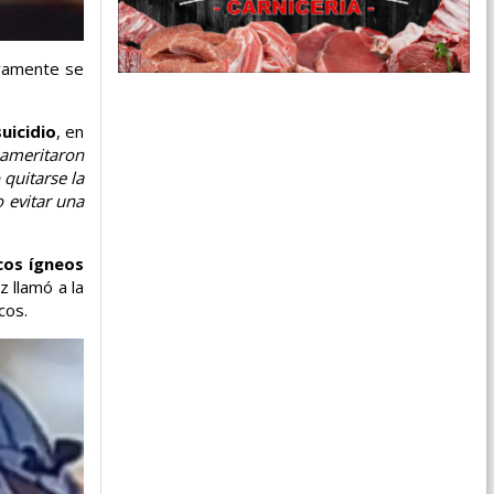
evamente se
uicidio
, en
í ameritaron
quitarse la
o evitar una
cos ígneos
 llamó a la
cos.