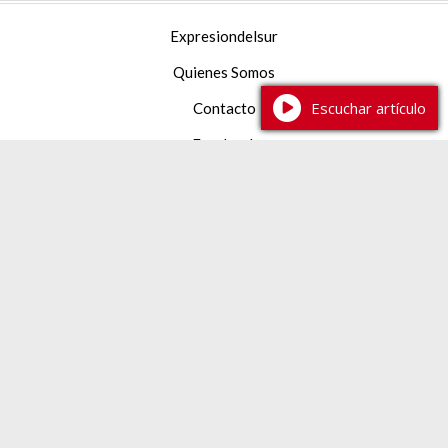
Expresiondelsur
Quienes Somos
Escuchar artículo
Contacto
Facebook
YouTube
Instagram
TikTok
387 2 233444
expresiondelsur@gmail.com