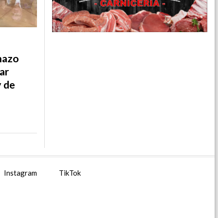
hazo
ar
y de
Instagram
TikTok