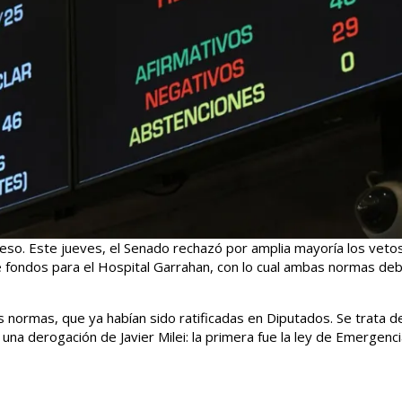
greso. Este jueves, el Senado rechazó por amplia mayoría los veto
de fondos para el Hospital Garrahan, con lo cual ambas normas de
s normas, que ya habían sido ratificadas en Diputados. Se trata de
a derogación de Javier Milei: la primera fue la ley de Emergenci