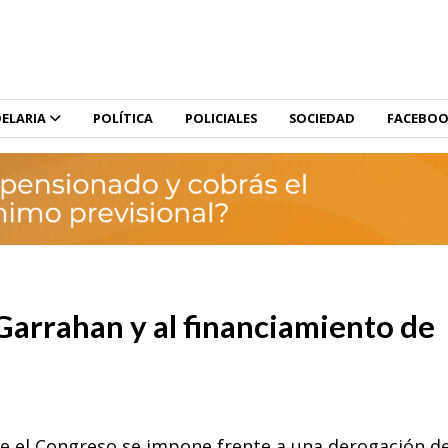
ELARIA
POLÍTICA
POLICIALES
SOCIEDAD
FACEBO
 Garrahan y al financiamiento de
e el Congreso se impone frente a una derogación de