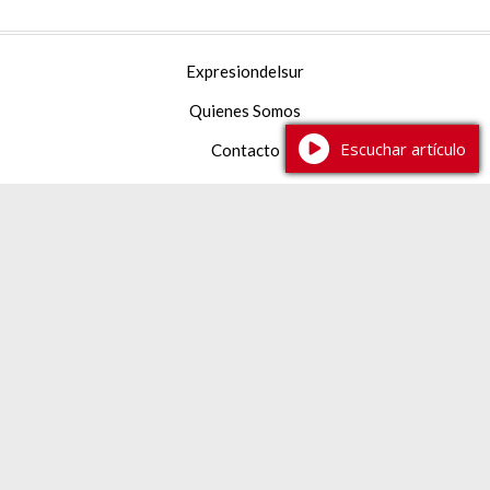
Expresiondelsur
Quienes Somos
Escuchar artículo
Contacto
Facebook
YouTube
Instagram
TikTok
387 2 233444
expresiondelsur@gmail.com