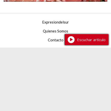
Expresiondelsur
Quienes Somos
Escuchar artículo
Contacto
Facebook
YouTube
Instagram
TikTok
387 2 233444
expresiondelsur@gmail.com