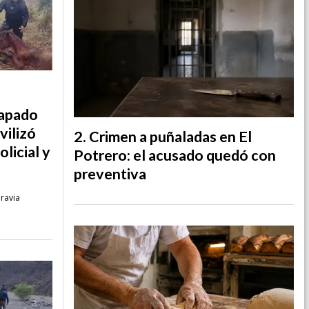
rapado
vilizó
Crimen a puñaladas en El
licial y
Potrero: el acusado quedó con
preventiva
aravia