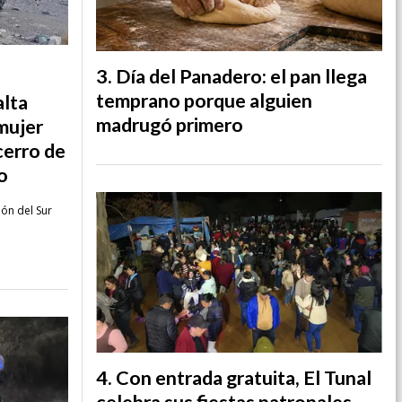
Día del Panadero: el pan llega
temprano porque alguien
alta
madrugó primero
mujer
cerro de
o
ión del Sur
Con entrada gratuita, El Tunal
celebra sus fiestas patronales