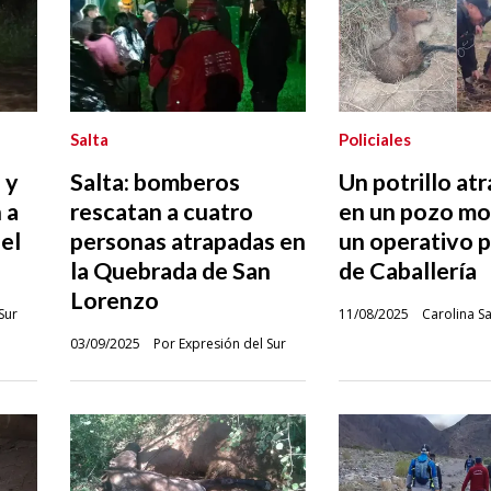
Salta
Policiales
 y
Salta: bomberos
Un potrillo at
 a
rescatan a cuatro
en un pozo mo
el
personas atrapadas en
un operativo po
la Quebrada de San
de Caballería
Lorenzo
Sur
11/08/2025
Carolina S
03/09/2025
Por Expresión del Sur