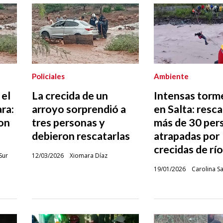
Policiales
Ambiente
 el
La crecida de un
Intensas torm
ra:
arroyo sorprendió a
en Salta: resc
on
tres personas y
más de 30 per
debieron rescatarlas
atrapadas por
crecidas de rí
Sur
12/03/2026
Xiomara Díaz
19/01/2026
Carolina S