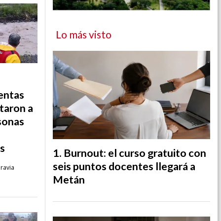
Lo más visto
entas
ataron a
sonas
os
Burnout: el curso gratuito con
seis puntos docentes llegará a
aravia
Metán