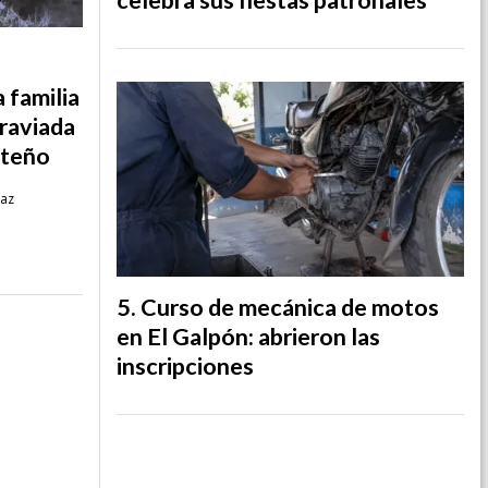
 familia
traviada
lteño
íaz
Curso de mecánica de motos
en El Galpón: abrieron las
inscripciones